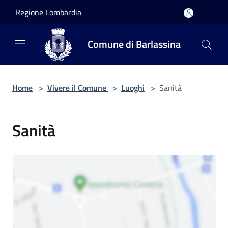
Salta al contenuto principale
Regione Lombardia
Comune di Barlassina
Home
>
Vivere il Comune
>
Luoghi
>
Sanità
Sanità