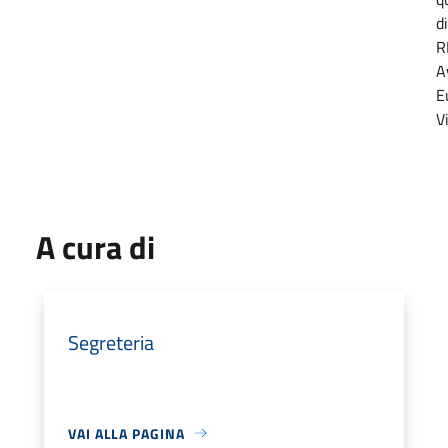
di
R
A
E
V
A cura di
Segreteria
VAI ALLA PAGINA