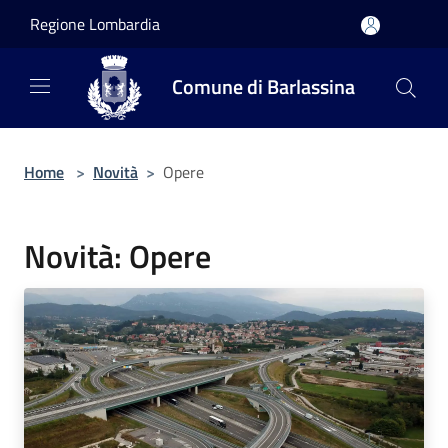
Salta al contenuto principale
Regione Lombardia
Comune di Barlassina
Home
>
Novità
>
Opere
Novità: Opere