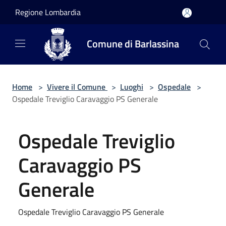
Salta al contenuto principale
Regione Lombardia
Comune di Barlassina
Home
>
Vivere il Comune
>
Luoghi
>
Ospedale
>
Ospedale Treviglio Caravaggio PS Generale
Ospedale Treviglio
Caravaggio PS
Generale
Ospedale Treviglio Caravaggio PS Generale