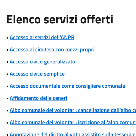
Elenco servizi offerti
•
Accesso ai servizi dell'ANPR
•
Accesso al cimitero con mezzi propri
•
Accesso civico generalizzato
•
Accesso civico semplice
•
Accesso documentale come consigliere comunale
•
Affidamento delle ceneri
•
Albo comunale dei volontari: cancellazione dall'albo 
•
Albo comunale dei volontari: iscrizione all'albo comun
•
Annotazione del diritto al voto assistito sulla tessera e