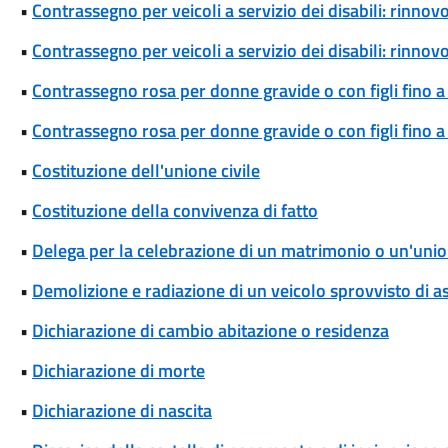
•
Contrassegno per veicoli a servizio dei disabili: rinn
•
Contrassegno per veicoli a servizio dei disabili: rinn
•
Contrassegno rosa per donne gravide o con figli fino a
•
Contrassegno rosa per donne gravide o con figli fino 
•
Costituzione dell'unione civile
•
Costituzione della convivenza di fatto
•
Delega per la celebrazione di un matrimonio o un'union
•
Demolizione e radiazione di un veicolo sprovvisto di a
•
Dichiarazione di cambio abitazione o residenza
•
Dichiarazione di morte
•
Dichiarazione di nascita