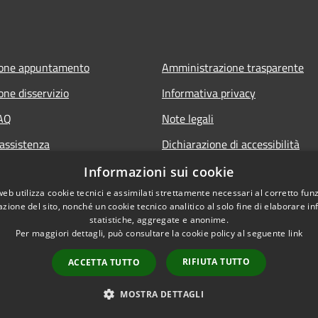
ione appuntamento
Amministrazione trasparente
one disservizio
Informativa privacy
FAQ
Note legali
 assistenza
Dichiarazione di accessibilità
Informazioni sui cookie
web utilizza cookie tecnici e assimilati strettamente necessari al corretto fu
azione del sito, nonché un cookie tecnico analitico al solo fine di elaborare i
statistiche, aggregate e anonime.
Per maggiori dettagli, può consultare la cookie policy al seguente
link
RIFIUTA TUTTO
ACCETTA TUTTO
l sito
Copyright © 2026 • Comune di B
MOSTRA DETTAGLI