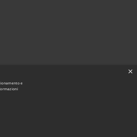
×
nzionamento e
nformazioni
Municipium
Accesso redazione
arlassina • Powered by
•