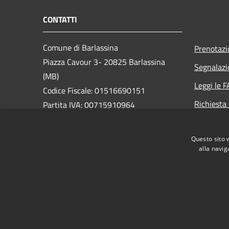
CONTATTI
Comune di Barlassina
Prenotaz
Piazza Cavour 3- 20825 Barlassina
Segnalazi
(MB)
Leggi le 
Codice Fiscale: 01516690151
Richiesta
Partita IVA: 00715910964
PEC:
comune.barlassina@pec.regione.lombardia.it
Questo sito 
Centralino Unico: 0362 57701
alla navig
RSS
Accessibilità
Privacy
Cookie
Mappa de