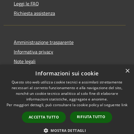
Leggi le FAQ
Richiesta assistenza
Amministrazione trasparente
Informativa privacy
Note legali
×
Dichiarazione di accessibilità
Informazioni sui cookie
Questo sito web utilizza cookie tecnici e assimilati strettamente
necessari al corretto funzionamento e alla navigazione del sito,
nonché un cookie tecnico analitico al solo fine di elaborare
informazioni statistiche, aggregate e anonime.
RSS
Copyright © 2026 • Comune di
Per maggiori dettagli, può consultare la cookie policy al seguente
link
Accessibilità
Barlassina • Powered by
Privacy
Municipium
Accesso
•
RIFIUTA TUTTO
ACCETTA TUTTO
Cookie
redazione
Mappa del sito
MOSTRA DETTAGLI