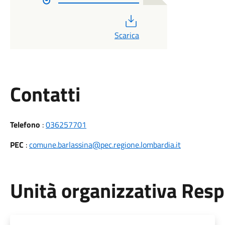
PDF
Scarica
Utili
Contatti
Telefono
:
036257701
PEC
:
comune.barlassina@pec.regione.lombardia.it
Unità organizzativa Res