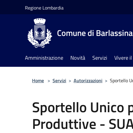
Salta al contenuto principale
Regione Lombardia
Comune di Barlassina
Amministrazione
Novità
Servizi
Vivere 
Home
>
Servizi
>
Autorizzazioni
>
Sportello U
Sportello Unico p
Produttive - SU