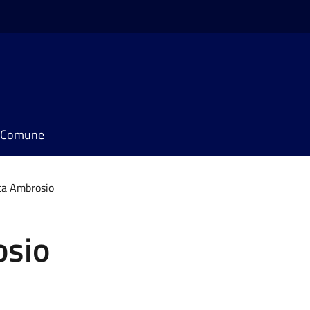
il Comune
ca Ambrosio
osio