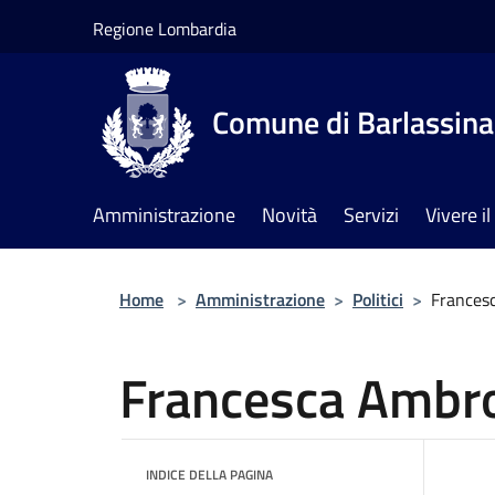
Salta al contenuto principale
Regione Lombardia
Comune di Barlassina
Amministrazione
Novità
Servizi
Vivere 
Home
>
Amministrazione
>
Politici
>
Frances
Francesca Ambr
INDICE DELLA PAGINA