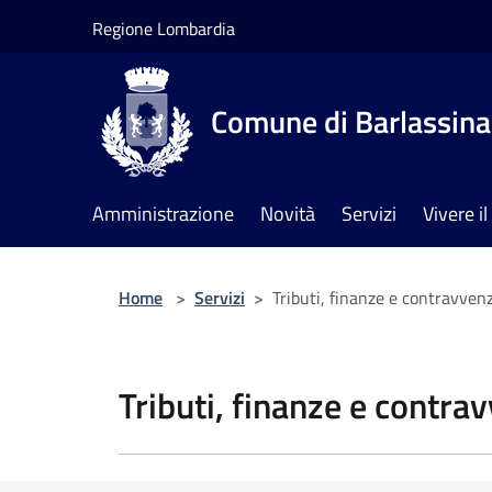
Salta al contenuto principale
Regione Lombardia
Comune di Barlassina
Amministrazione
Novità
Servizi
Vivere 
Home
>
Servizi
>
Tributi, finanze e contravven
Tributi, finanze e contra