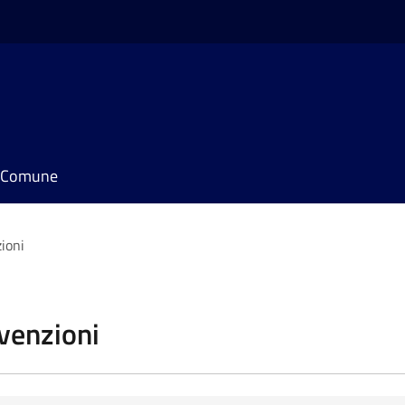
il Comune
zioni
vvenzioni