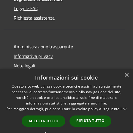
Leggi le FAQ
Richiesta assistenza
Amministrazione trasparente
Informativa privacy
Note legali
×
Dichiarazione di accessibilità
Informazioni sui cookie
Questo sito web utilizza cookie tecnici e assimilati strettamente
necessari al corretto funzionamento e alla navigazione del sito,
nonché un cookie tecnico analitico al solo fine di elaborare
informazioni statistiche, aggregate e anonime.
RSS
Copyright © 2026 • Comune di
Per maggiori dettagli, può consultare la cookie policy al seguente
link
Accessibilità
Barlassina • Powered by
Privacy
Municipium
Accesso
•
RIFIUTA TUTTO
ACCETTA TUTTO
Cookie
redazione