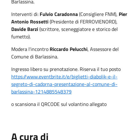
Barlassina.
Interventi di:
Fulvio Caradonna
(Consigliere FNM),
Pier
Antonio Rossetti
(Presidente di FERROVIENORD),
Davide Barzi
(scrittore, sceneggiatore e storico del
fumetto).
Modera l'incontro
Riccardo Pelucchi
, Assessore del
Comune di Barlassina.
Ingresso libero su prenotazione. Riserva il tuo posto
https://www.eventbrite.it/e/biglietti-diabolik-e-il-
segreto-di-cadorna-presentazione-al-comune-di-
barlassina-1214885548379
o scansiona il QRCODE sul volantino allegato
A cura di