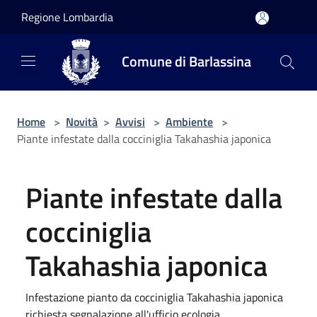
Salta al contenuto principale
Regione Lombardia
Comune di Barlassina
Home
>
Novità
>
Avvisi
>
Ambiente
>
Piante infestate dalla cocciniglia Takahashia japonica
Piante infestate dalla
cocciniglia
Takahashia japonica
Infestazione pianto da cocciniglia Takahashia japonica
richiesta segnalazione all'ufficio ecologia