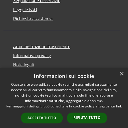
Segnalazione disservizio
Leggi le FAQ
Richiesta assistenza
Amministrazione trasparente
Informativa privacy
Note legali
×
Dichiarazione di accessibilità
Informazioni sui cookie
Questo sito web utilizza cookie tecnici e assimilati strettamente
necessari al corretto funzionamento e alla navigazione del sito,
nonché un cookie tecnico analitico al solo fine di elaborare
informazioni statistiche, aggregate e anonime.
RSS
Copyright © 2026 • Comune di
Per maggiori dettagli, può consultare la cookie policy al seguente
link
Accessibilità
Barlassina • Powered by
Privacy
Municipium
Accesso
•
RIFIUTA TUTTO
ACCETTA TUTTO
Cookie
redazione