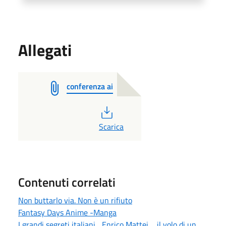
Allegati
conferenza ai
PDF
Scarica
Contenuti correlati
Non buttarlo via. Non è un rifiuto
Fantasy Days Anime -Manga
I grandi segreti italiani... Enrico Mattei ... il volo di un